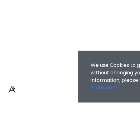
We use Cookies to g
without changing you
information, please
Statement
.