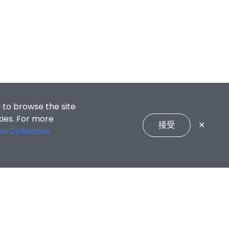
 to browse the site
kies. For more
接受
✕
on Collection